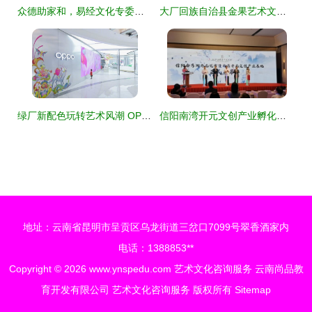
众德助家和，易经文化专委会元亨众德揭牌，艺术文化咨询服务扬帆起航
大厂回族自治县金果艺术文化咨询 专业服务点亮地方文化艺术之光
绿厂新配色玩转艺术风潮 OPPO Reno4 Pro如何以色彩演绎文化咨询服务
信阳南湾开元文创产业孵化基地正式启用，赋能艺术文化咨询新篇章
地址：云南省昆明市呈贡区乌龙街道三岔口7099号翠香酒家内
电话：1388853**
Copyright © 2026
www.ynspedu.com
艺术文化咨询服务
云南尚品教
育开发有限公司
艺术文化咨询服务
版权所有
Sitemap