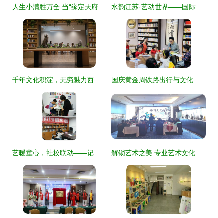
人生小满胜万全 当“缘定天府”开启一场艺术与爱的同行之旅
水韵江苏·艺动世界——国际志愿者以艺术文化服务为江苏代言
千年文化积淀，无穷魅力西湖——杭州西湖风景名胜区“活动周”在杭州市政协新时代协商民主实践中心开幕
国庆黄金周铁路出行与文化服务融合 上海站运输方案与艺术咨询双线并进
艺暖童心，社校联动——记第四届大学生文化艺术节社团进社区暨湖岭少儿成长服务站启航
解锁艺术之美 专业艺术文化咨询服务的价值与路径