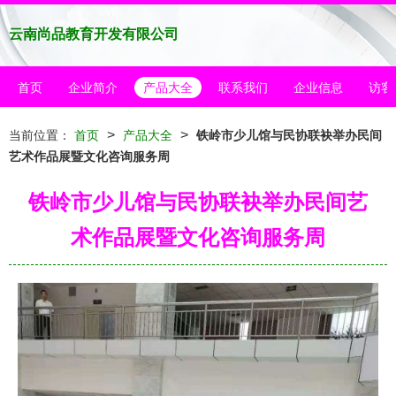
云南尚品教育开发有限公司
首页
企业简介
产品大全
联系我们
企业信息
访客
>
>
当前位置：
首页
产品大全
铁岭市少儿馆与民协联袂举办民间
艺术作品展暨文化咨询服务周
铁岭市少儿馆与民协联袂举办民间艺
术作品展暨文化咨询服务周