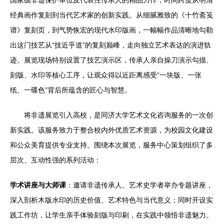
国家级非遗保护单位及代表性传承人的精品力作，时间跨度从明清
经典画作复刻到当代艺术家的创新实践。从细腻雅致的《十竹斋笺
谱》复刻页，到气势恢宏的现代水印版画，一幅幅作品清晰地勾勒
出这门技艺从“技近乎道”的复刻巅峰，走向独立艺术表达的演进轨
迹。展览现场特别设置了技艺演示区，传承人亲自操刀演示勾描、
刻版、水印等核心工序，让观众得以近距离感受“一块版、一张
纸、一碟色”背后所蕴含的匠心与智慧。
将非遗展览引入高校，是同济大学艺术文化咨询服务的一次创
新实践。该服务致力于整合校内外优质艺术资源，为校园文化建设
和公众美育提供专业支持。围绕本次展览，服务中心策划组织了多
层次、互动性强的系列活动：
学术讲座与大师课
：邀请非遗传承人、艺术史学者举办专题讲座，
深入剖析木版水印的历史价值、艺术特色与当代意义；同时开设实
践工作坊，让学生亲手体验刻版与印刷，在实践中领悟非遗魅力。